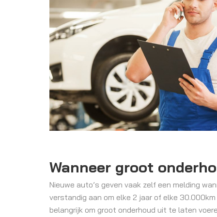
Wanneer groot onderh
Nieuwe auto’s geven vaak zelf een melding wann
verstandig aan om elke 2 jaar of elke 30.000km
belangrijk om groot onderhoud uit te laten voer