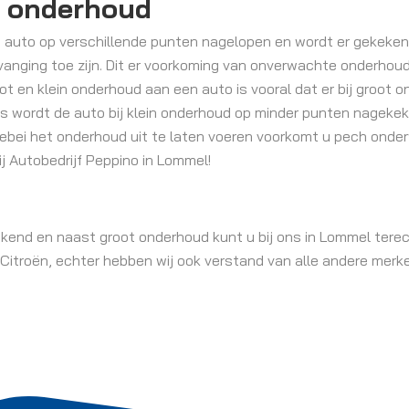
in onderhoud
n auto op verschillende punten nagelopen en wordt er gekeken
rvanging toe zijn. Dit er voorkoming van onverwachte onderho
ot en klein onderhoud aan een auto is vooral dat er bij groot 
s wordt de auto bij klein onderhoud op minder punten nagekeke
 allebei het onderhoud uit te laten voeren voorkomt u pech on
j Autobedrijf Peppino in Lommel!
ekend en naast groot onderhoud kunt u bij ons in Lommel tere
n Citroën, echter hebben wij ook verstand van alle andere merk