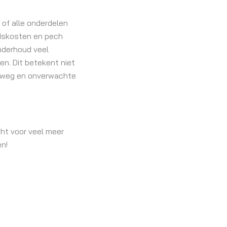
 of alle onderdelen
udskosten en pech
onderhoud veel
n. Dit betekent niet
derweg en onverwachte
cht voor veel meer
en!