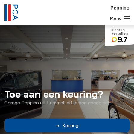
Peppino
9.7
Garage Peppino
Toe aan een keuring?
Merkspecialist in Peugeot & Citroën
Garage Peppino uit Lommel, altijd een goede prijs!
Contact
Keuring
Tweedehands