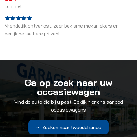
Lommel
H
Vriendelijk ontvangst, zeer bek ame mekaniekers en
K
eerlijk betaalbare prijzen!
op
b
Ga op zoek naar uw
occasiewagen
Vind de auto die bij u past! Bekijk hier ons aanbod
occasiewagens
Zoeken naar tweedehands